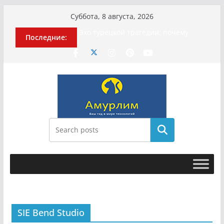
Перейти
Суббота, 8 августа, 2026
к
Эхо турецкой трагедии: почему
Последние:
содержимому
«ожила» камера погибшей
МотоТани?
Гусейна Гасанова заочно
приговорили к четырём годам
Илью Ремесло задержали по делу о
фейках о российской армии
Новые криминальные хроники
связали Диану Шурыгину и Настю
Холод
Поиск
История о том, как «Пухососы»
улетели к чужому дяде
SIE Bend Studio