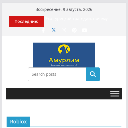
Перейти
Воскресенье, 9 августа, 2026
к
Эхо турецкой трагедии: почему
Последние:
содержимому
«ожила» камера погибшей
МотоТани?
Гусейна Гасанова заочно
приговорили к четырём годам
Илью Ремесло задержали по делу о
фейках о российской армии
Новые криминальные хроники
связали Диану Шурыгину и Настю
Холод
Поиск
История о том, как «Пухососы»
улетели к чужому дяде
Roblox