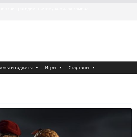
урецкой трагедии: почему «ожила» камера
шей МотоТани?
на Гасанова заочно приговорили к четырём годам
Ремесло задержали по делу о фейках о российской
и
 криминальные хроники связали Диану Шурыгину
тю Холод
я о том, как «Пухососы» улетели к чужому дяде
фоны и гаджеты
Игры
Стартапы