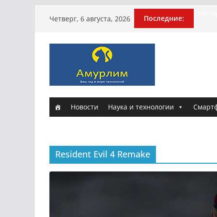
Перейти
Эхо т
Последние:
Четверг, 6 августа, 2026
погиб
к
Гусей
содержимому
Илью 
арми
Новые
и Нас
Истори
Новости
Наука и технологии
Смарт
Resident Evil 4 Remake