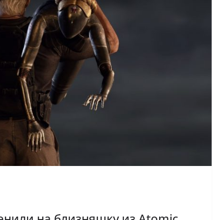
менили на близняшку из Atomic