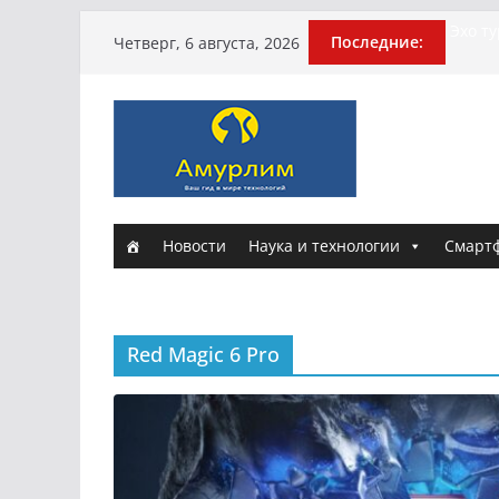
Перейти
Эхо т
Последние:
Четверг, 6 августа, 2026
погиб
к
Гусей
содержимому
Илью 
арми
Новые
и Нас
Истори
Новости
Наука и технологии
Смарт
Red Magic 6 Pro