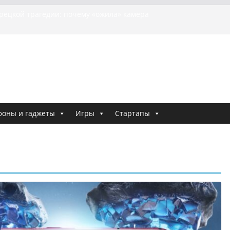
урецкой трагедии: почему «ожила» камера
шей МотоТани?
на Гасанова заочно приговорили к четырём годам
Ремесло задержали по делу о фейках о российской
и
 криминальные хроники связали Диану Шурыгину
тю Холод
я о том, как «Пухососы» улетели к чужому дяде
фоны и гаджеты
Игры
Стартапы