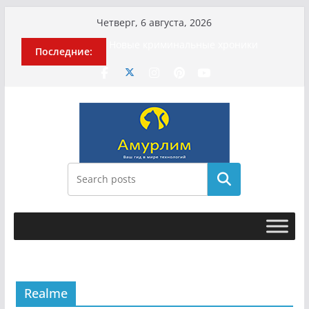
Перейти
Четверг, 6 августа, 2026
к
Новые криминальные хроники
Последние:
содержимому
связали Диану Шурыгину и Настю
Холод
История о том, как «Пухососы»
улетели к чужому дяде
Эхо турецкой трагедии: почему
«ожила» камера погибшей
МотоТани?
Гусейна Гасанова заочно
приговорили к четырём годам
Поиск
Илью Ремесло задержали по делу о
фейках о российской армии
Realme