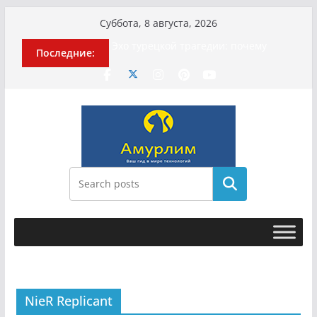
Перейти
Суббота, 8 августа, 2026
к
Эхо турецкой трагедии: почему
Последние:
содержимому
«ожила» камера погибшей
МотоТани?
Гусейна Гасанова заочно
приговорили к четырём годам
Илью Ремесло задержали по делу о
фейках о российской армии
Новые криминальные хроники
связали Диану Шурыгину и Настю
Холод
Поиск
История о том, как «Пухососы»
улетели к чужому дяде
NieR Replicant