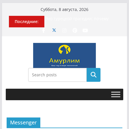
Перейти
Суббота, 8 августа, 2026
к
Эхо турецкой трагедии: почему
Последние:
содержимому
«ожила» камера погибшей
МотоТани?
Гусейна Гасанова заочно
приговорили к четырём годам
Илью Ремесло задержали по делу о
фейках о российской армии
Новые криминальные хроники
связали Диану Шурыгину и Настю
Холод
Поиск
История о том, как «Пухососы»
улетели к чужому дяде
Messenger