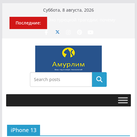
Перейти
Суббота, 8 августа, 2026
к
Эхо турецкой трагедии: почему
Последние:
содержимому
«ожила» камера погибшей
МотоТани?
Гусейна Гасанова заочно
приговорили к четырём годам
Илью Ремесло задержали по делу о
фейках о российской армии
Новые криминальные хроники
связали Диану Шурыгину и Настю
Холод
Поиск
История о том, как «Пухососы»
улетели к чужому дяде
iPhone 13