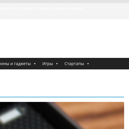
урецкой трагедии: почему «ожила» камера
шей МотоТани?
на Гасанова заочно приговорили к четырём годам
Ремесло задержали по делу о фейках о российской
 криминальные хроники связали Диану Шурыгину
тю Холод
я о том, как «Пухососы» улетели к чужому дяде
фоны и гаджеты
Игры
Стартапы