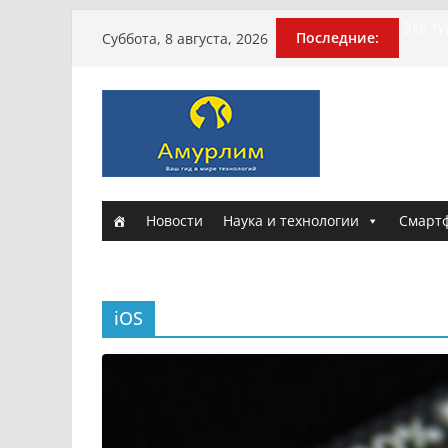
Перейти
Эхо т
Последние:
Суббота, 8 августа, 2026
погиб
к
Гусей
содержимому
Илью 
армии
Новые
и Нас
Истори
Новости
Наука и технологии
Смарт
iOS