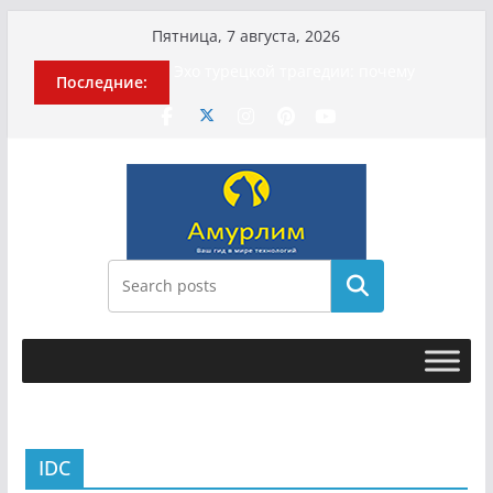
Перейти
Пятница, 7 августа, 2026
к
Эхо турецкой трагедии: почему
Последние:
содержимому
«ожила» камера погибшей
МотоТани?
Гусейна Гасанова заочно
приговорили к четырём годам
Илью Ремесло задержали по делу о
фейках о российской армии
Новые криминальные хроники
связали Диану Шурыгину и Настю
Холод
Поиск
История о том, как «Пухососы»
улетели к чужому дяде
IDC