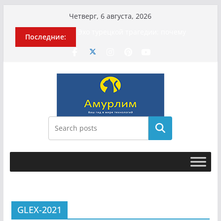
Перейти
Четверг, 6 августа, 2026
к
Эхо турецкой трагедии: почему
Последние:
содержимому
«ожила» камера погибшей
МотоТани?
Гусейна Гасанова заочно
приговорили к четырём годам
Илью Ремесло задержали по делу о
фейках о российской армии
Новые криминальные хроники
связали Диану Шурыгину и Настю
Холод
Поиск
История о том, как «Пухососы»
улетели к чужому дяде
GLEX-2021