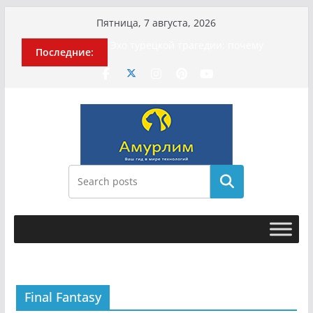
Перейти
Пятница, 7 августа, 2026
к
Эхо турецкой трагедии: почему
Последние:
содержимому
«ожила» камера погибшей
МотоТани?
Гусейна Гасанова заочно
приговорили к четырём годам
Илью Ремесло задержали по делу о
фейках о российской армии
Новые криминальные хроники
связали Диану Шурыгину и Настю
Холод
Поиск
История о том, как «Пухососы»
улетели к чужому дяде
Final Fantasy