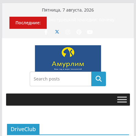
Перейти
Пятница, 7 августа, 2026
к
Эхо турецкой трагедии: почему
Последние:
содержимому
«ожила» камера погибшей
МотоТани?
Гусейна Гасанова заочно
приговорили к четырём годам
Илью Ремесло задержали по делу о
фейках о российской армии
Новые криминальные хроники
связали Диану Шурыгину и Настю
Холод
Поиск
История о том, как «Пухососы»
улетели к чужому дяде
DriveClub