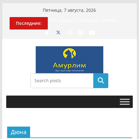
Перейти
Пятница, 7 августа, 2026
к
Эхо турецкой трагедии: почему
Последние:
содержимому
«ожила» камера погибшей
МотоТани?
Гусейна Гасанова заочно
приговорили к четырём годам
Илью Ремесло задержали по делу о
фейках о российской армии
Новые криминальные хроники
связали Диану Шурыгину и Настю
Холод
Поиск
История о том, как «Пухососы»
улетели к чужому дяде
Дюна