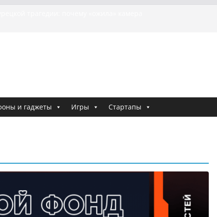
урецкой трагедии: почему «ожила» камера
бшей МотоТани?
на Гасанова заочно приговорили к четырём годам
Ремесло задержали по делу о фейках о российской
и
е криминальные хроники связали Диану Шурыгину
тю Холод
ия о том, как «Пухососы» улетели к чужому дяде
фоны и гаджеты
Игры
Стартапы