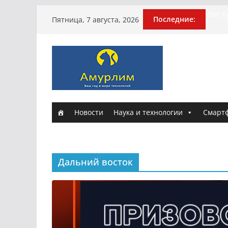
Перейти
Эхо т
Последние:
Пятница, 7 августа, 2026
поги
к
Гусей
содержимому
Илью 
арми
Новы
и Нас
Истор
Новости
Наука и технологии
Смарт
Дальний восток