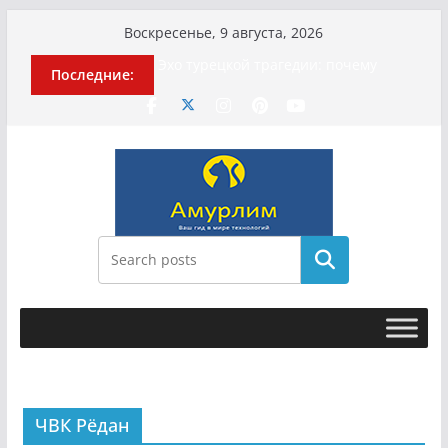
Перейти
Воскресенье, 9 августа, 2026
к
Эхо турецкой трагедии: почему
Последние:
содержимому
«ожила» камера погибшей
МотоТани?
Гусейна Гасанова заочно
приговорили к четырём годам
Илью Ремесло задержали по делу о
фейках о российской армии
Новые криминальные хроники
связали Диану Шурыгину и Настю
Холод
Поиск
История о том, как «Пухососы»
улетели к чужому дяде
ЧВК Рёдан