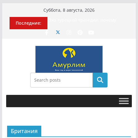
Перейти
Суббота, 8 августа, 2026
к
Эхо турецкой трагедии: почему
Последние:
содержимому
«ожила» камера погибшей
МотоТани?
Гусейна Гасанова заочно
приговорили к четырём годам
Илью Ремесло задержали по делу о
фейках о российской армии
Новые криминальные хроники
связали Диану Шурыгину и Настю
Холод
Поиск
История о том, как «Пухососы»
улетели к чужому дяде
Британия