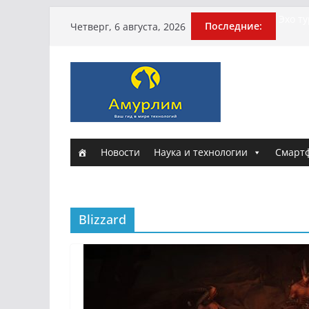
Перейти
Эхо т
Последние:
Четверг, 6 августа, 2026
погиб
к
Гусей
содержимому
Илью 
арми
Новые
и Нас
Истори
Новости
Наука и технологии
Смарт
Blizzard