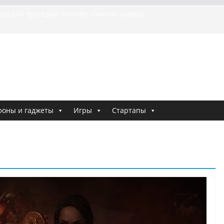
урецкой трагедии: почему «ожила» камера
шей МотоТани?
на Гасанова заочно приговорили к четырём годам
Ремесло задержали по делу о фейках о российской
и
 криминальные хроники связали Диану Шурыгину
тю Холод
я о том, как «Пухососы» улетели к чужому дяде
фоны и гаджеты
Игры
Стартапы