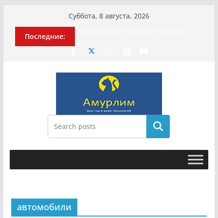
Перейти
Суббота, 8 августа, 2026
к
Эхо турецкой трагедии: почему
Последние:
содержимому
«ожила» камера погибшей
МотоТани?
Гусейна Гасанова заочно
приговорили к четырём годам
Илью Ремесло задержали по делу о
фейках о российской армии
Новые криминальные хроники
связали Диану Шурыгину и Настю
Холод
Поиск
История о том, как «Пухососы»
улетели к чужому дяде
автомобили