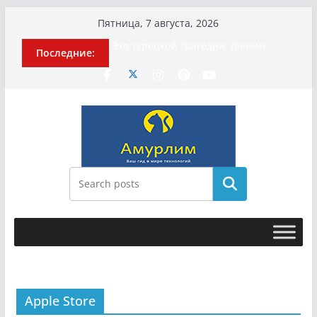
Перейти
Пятница, 7 августа, 2026
к
Эхо турецкой трагедии: почему
Последние:
содержимому
«ожила» камера погибшей
МотоТани?
Гусейна Гасанова заочно
приговорили к четырём годам
Илью Ремесло задержали по делу о
фейках о российской армии
Новые криминальные хроники
связали Диану Шурыгину и Настю
Холод
Поиск
История о том, как «Пухососы»
улетели к чужому дяде
Apple Store