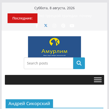
Перейти
Суббота, 8 августа, 2026
к
Эхо турецкой трагедии: почему
Последние:
содержимому
«ожила» камера погибшей
МотоТани?
Гусейна Гасанова заочно
приговорили к четырём годам
Илью Ремесло задержали по делу о
фейках о российской армии
Новые криминальные хроники
связали Диану Шурыгину и Настю
Холод
Поиск
История о том, как «Пухососы»
улетели к чужому дяде
Андрей Сикорский